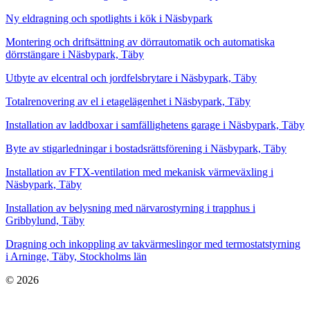
Ny eldragning och spotlights i kök i Näsbypark
Montering och driftsättning av dörrautomatik och automatiska
dörrstängare i Näsbypark, Täby
Utbyte av elcentral och jordfelsbrytare i Näsbypark, Täby
Totalrenovering av el i etagelägenhet i Näsbypark, Täby
Installation av laddboxar i samfällighetens garage i Näsbypark, Täby
Byte av stigarledningar i bostadsrättsförening i Näsbypark, Täby
Installation av FTX-ventilation med mekanisk värmeväxling i
Näsbypark, Täby
Installation av belysning med närvarostyrning i trapphus i
Gribbylund, Täby
Dragning och inkoppling av takvärmeslingor med termostatstyrning
i Arninge, Täby, Stockholms län
© 2026