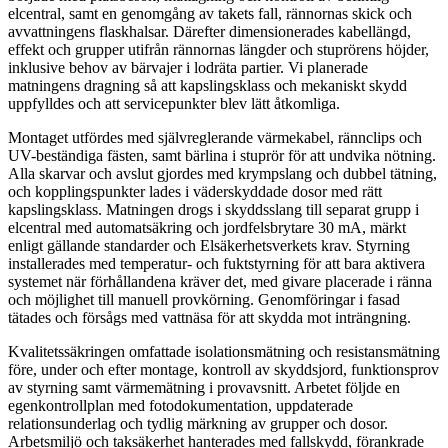
elcentral, samt en genomgång av takets fall, rännornas skick och
avvattningens flaskhalsar. Därefter dimensionerades kabellängd,
effekt och grupper utifrån rännornas längder och stuprörens höjder,
inklusive behov av bärvajer i lodräta partier. Vi planerade
matningens dragning så att kapslingsklass och mekaniskt skydd
uppfylldes och att servicepunkter blev lätt åtkomliga.
Montaget utfördes med självreglerande värmekabel, rännclips och
UV-beständiga fästen, samt bärlina i stuprör för att undvika nötning.
Alla skarvar och avslut gjordes med krympslang och dubbel tätning,
och kopplingspunkter lades i väderskyddade dosor med rätt
kapslingsklass. Matningen drogs i skyddsslang till separat grupp i
elcentral med automatsäkring och jordfelsbrytare 30 mA, märkt
enligt gällande standarder och Elsäkerhetsverkets krav. Styrning
installerades med temperatur- och fuktstyrning för att bara aktivera
systemet när förhållandena kräver det, med givare placerade i ränna
och möjlighet till manuell provkörning. Genomföringar i fasad
tätades och försågs med vattnäsa för att skydda mot inträngning.
Kvalitetssäkringen omfattade isolationsmätning och resistansmätning
före, under och efter montage, kontroll av skyddsjord, funktionsprov
av styrning samt värmemätning i provavsnitt. Arbetet följde en
egenkontrollplan med fotodokumentation, uppdaterade
relationsunderlag och tydlig märkning av grupper och dosor.
Arbetsmiljö och taksäkerhet hanterades med fallskydd, förankrade