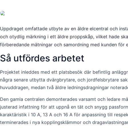
Uppdraget omfattade utbyte av en äldre elcentral och insta
och otydlig märkning i ett äldre proppskåp, vilket hade sk
förberedande mätningar och samordning med kunden för ett
Så utfördes arbetet
Projektet inleddes med ett platsbesök där befintlig anl
några senare utbytta dvärgbrytare, och jordfelsbrytare 
huvuddragen, medan två äldre ledningsdragningar noterade
Den gamla centralen demonterades varsamt och ledare märk
justerad infattning för att uppnå en tät och snygg passf
karaktäristik i 10 A, 13 A och 16 A för anpassning till resp
terminerades i nya kopplingsklämmor och dragavlastningar, 