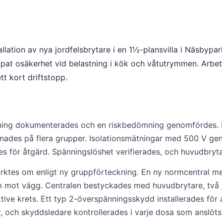
llation av nya jordfelsbrytare i en 1½-plansvilla i Näsbyp
apat osäkerhet vid belastning i kök och våtutrymmen. Arbet
 kort driftstopp.
äggning dokumenterades och en riskbedömning genomfördes.
saknades på flera grupper. Isolationsmätningar med 500 V
s för åtgärd. Spänningslöshet verifierades, och huvudbryt
tes om enligt ny gruppförteckning. En ny normcentral med
orm mot vägg. Centralen bestyckades med huvudbrytare, tv
ektive krets. Ett typ 2-överspänningsskydd installerades för
och skyddsledare kontrollerades i varje dosa som anslöts t