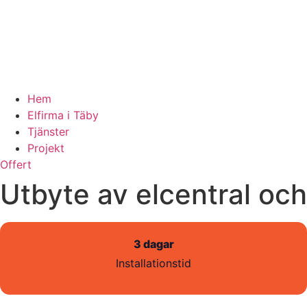
Hem
Elfirma i Täby
Tjänster
Projekt
Offert
Utbyte av elcentral och
3 dagar
Installationstid