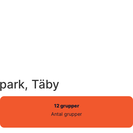
ypark, Täby
12 grupper
Antal grupper