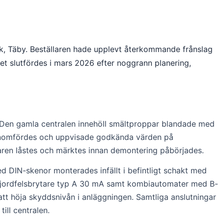
ark, Täby. Beställaren hade upplevt återkommande frånslag
et slutfördes i mars 2026 efter noggrann planering,
 Den gamla centralen innehöll smältproppar blandade med
 genomfördes och uppvisade godkända värden på
aren låstes och märktes innan demontering påbörjades.
 DIN-skenor monterades infällt i befintligt schakt med
å jordfelsbrytare typ A 30 mA samt kombiautomater med B-
 att höja skyddsnivån i anläggningen. Samtliga anslutningar
ill centralen.