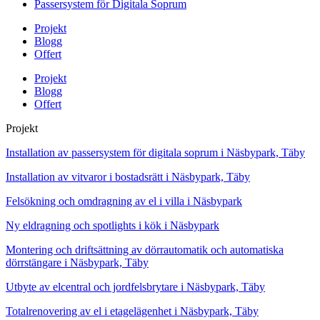
Passersystem för Digitala Soprum
Projekt
Blogg
Offert
Projekt
Blogg
Offert
Projekt
Installation av passersystem för digitala soprum i Näsbypark, Täby
Installation av vitvaror i bostadsrätt i Näsbypark, Täby
Felsökning och omdragning av el i villa i Näsbypark
Ny eldragning och spotlights i kök i Näsbypark
Montering och driftsättning av dörrautomatik och automatiska
dörrstängare i Näsbypark, Täby
Utbyte av elcentral och jordfelsbrytare i Näsbypark, Täby
Totalrenovering av el i etagelägenhet i Näsbypark, Täby