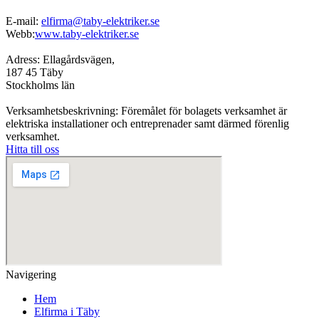
E-mail:
elfirma@taby-elektriker.se
Webb:
www.taby-elektriker.se
Adress: Ellagårdsvägen,
187 45 Täby
Stockholms län
Verksamhetsbeskrivning: Föremålet för bolagets verksamhet är
elektriska installationer och entreprenader samt därmed förenlig
verksamhet.
Hitta till oss
Navigering
Hem
Elfirma i Täby