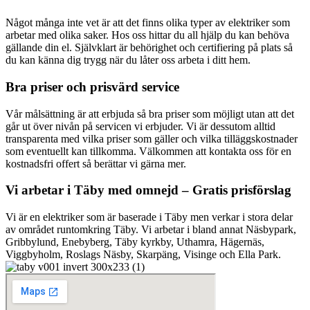
Något många inte vet är att det finns olika typer av elektriker som
arbetar med olika saker. Hos oss hittar du all hjälp du kan behöva
gällande din el. Självklart är behörighet och certifiering på plats så
du kan känna dig trygg när du låter oss arbeta i ditt hem.
Bra priser och prisvärd service
Vår målsättning är att erbjuda så bra priser som möjligt utan att det
går ut över nivån på servicen vi erbjuder. Vi är dessutom alltid
transparenta med vilka priser som gäller och vilka tilläggskostnader
som eventuellt kan tillkomma. Välkommen att kontakta oss för en
kostnadsfri offert så berättar vi gärna mer.
Vi arbetar i Täby med omnejd – Gratis prisförslag
Vi är en elektriker som är baserade i Täby men verkar i stora delar
av området runtomkring Täby. Vi arbetar i bland annat Näsbypark,
Gribbylund, Enebyberg, Täby kyrkby, Uthamra, Hägernäs,
Viggbyholm, Roslags Näsby, Skarpäng, Visinge och Ella Park.