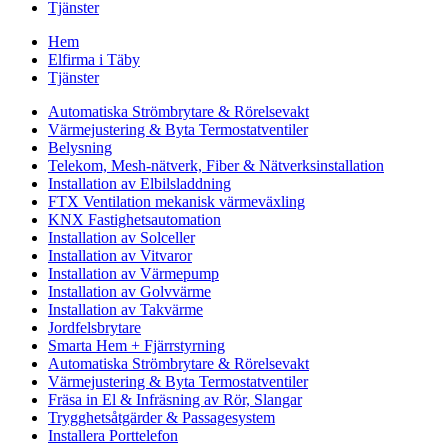
Tjänster
Hem
Elfirma i Täby
Tjänster
Automatiska Strömbrytare & Rörelsevakt
Värmejustering & Byta Termostatventiler
Belysning
Telekom, Mesh-nätverk, Fiber & Nätverksinstallation
Installation av Elbilsladdning
FTX Ventilation mekanisk värmeväxling
KNX Fastighetsautomation
Installation av Solceller
Installation av Vitvaror
Installation av Värmepump
Installation av Golvvärme
Installation av Takvärme
Jordfelsbrytare
Smarta Hem + Fjärrstyrning
Automatiska Strömbrytare & Rörelsevakt
Värmejustering & Byta Termostatventiler
Fräsa in El & Infräsning av Rör, Slangar
Trygghetsåtgärder & Passagesystem
Installera Porttelefon