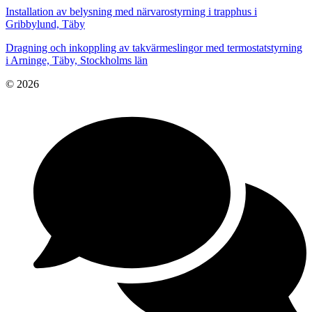
Installation av belysning med närvarostyrning i trapphus i
Gribbylund, Täby
Dragning och inkoppling av takvärmeslingor med termostatstyrning
i Arninge, Täby, Stockholms län
© 2026