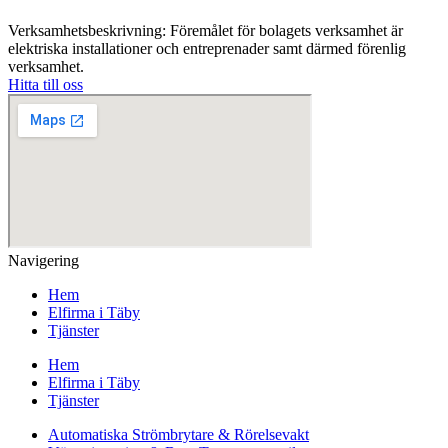
Verksamhetsbeskrivning: Föremålet för bolagets verksamhet är
elektriska installationer och entreprenader samt därmed förenlig
verksamhet.
Hitta till oss
Navigering
Hem
Elfirma i Täby
Tjänster
Hem
Elfirma i Täby
Tjänster
Automatiska Strömbrytare & Rörelsevakt