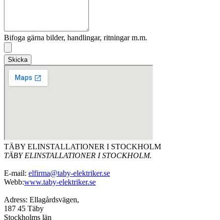
Bifoga gärna bilder, handlingar, ritningar m.m.
Skicka
TÄBY ELINSTALLATIONER I STOCKHOLM
TÄBY ELINSTALLATIONER I STOCKHOLM.
E-mail:
elfirma@taby-elektriker.se
Webb:
www.taby-elektriker.se
Adress: Ellagårdsvägen,
187 45 Täby
Stockholms län