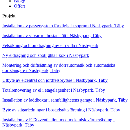
Blogg
Offert
Projekt
Installation av passersystem för digitala soprum i Näsbypark, Täby
Installation av vitvaror i bostadsrätt i Näsbypark, Täby
Felsökning och omdragning av el i villa i Näsbypark
Ny eldragning och spotlights i kök i Näsbypark
Montering och driftsättning av dörrautomatik och automatiska
dörrstängare i Näsbypark, Täby
Utbyte av elcentral och jordfelsbrytare i Näsbypark, Täby
Totalrenovering av el i etagelägenhet i Näsbypark, Täby
Installation av laddboxar i samfällighetens garage i Näsbypark, Täby
Byte av stigarledningar i bostadsrättsförening i Näsbypark, Täby
Installation av FTX-ventilation med mekanisk värmeväxling i
Näsbypark, Täby