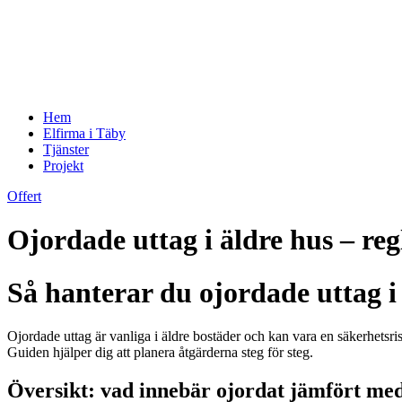
Hem
Elfirma i Täby
Tjänster
Projekt
Offert
Ojordade uttag i äldre hus – reg
Så hanterar du ojordade uttag i 
Ojordade uttag är vanliga i äldre bostäder och kan vara en säkerhetsr
Guiden hjälper dig att planera åtgärderna steg för steg.
Översikt: vad innebär ojordat jämfört me