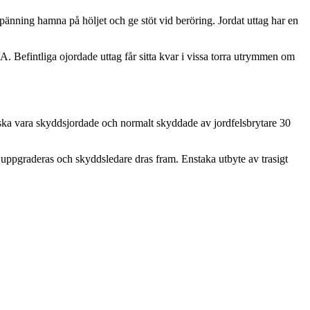
n spänning hamna på höljet och ge stöt vid beröring. Jordat uttag har en
A. Befintliga ojordade uttag får sitta kvar i vissa torra utrymmen om
er ska vara skyddsjordade och normalt skyddade av jordfelsbrytare 30
g uppgraderas och skyddsledare dras fram. Enstaka utbyte av trasigt