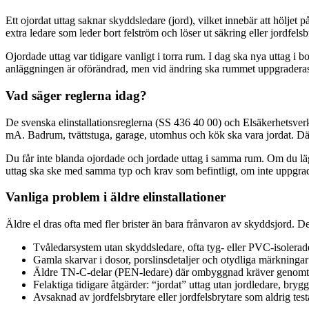
Ett ojordat uttag saknar skyddsledare (jord), vilket innebär att höljet 
extra ledare som leder bort felström och löser ut säkring eller jordfelsb
Ojordade uttag var tidigare vanligt i torra rum. I dag ska nya uttag i
anläggningen är oförändrad, men vid ändring ska rummet uppgradera
Vad säger reglerna idag?
De svenska elinstallationsreglerna (SS 436 40 00) och Elsäkerhetsverke
mA. Badrum, tvättstuga, garage, utomhus och kök ska vara jordat. Där 
Du får inte blanda ojordade och jordade uttag i samma rum. Om du lägg
uttag ska ske med samma typ och krav som befintligt, om inte uppgra
Vanliga problem i äldre elinstallationer
Äldre el dras ofta med fler brister än bara frånvaron av skyddsjord. D
Tvåledarsystem utan skyddsledare, ofta tyg- eller PVC-isolerade
Gamla skarvar i dosor, porslinsdetaljer och otydliga märkningar
Äldre TN-C-delar (PEN-ledare) där ombyggnad kräver genomtä
Felaktiga tidigare åtgärder: “jordat” uttag utan jordledare, brygg
Avsaknad av jordfelsbrytare eller jordfelsbrytare som aldrig test