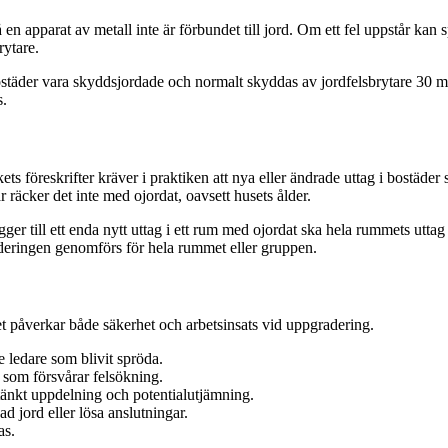
på en apparat av metall inte är förbundet till jord. Om ett fel uppstår ka
rytare.
 bostäder vara skyddsjordade och normalt skyddas av jordfelsbrytare 30 m
s.
ts föreskrifter kräver i praktiken att nya eller ändrade uttag i bostäd
räcker det inte med ojordat, oavsett husets ålder.
er till ett enda nytt uttag i ett rum med ojordat ska hela rummets utta
deringen genomförs för hela rummet eller gruppen.
et påverkar både säkerhet och arbetsinsats vid uppgradering.
 ledare som blivit spröda.
 som försvårar felsökning.
nkt uppdelning och potentialutjämning.
ad jord eller lösa anslutningar.
as.