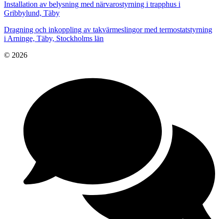
Installation av belysning med närvarostyrning i trapphus i
Gribbylund, Täby
Dragning och inkoppling av takvärmeslingor med termostatstyrning
i Arninge, Täby, Stockholms län
© 2026