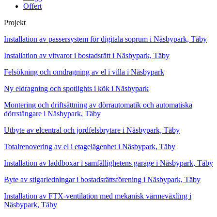
Offert
Projekt
Installation av passersystem för digitala soprum i Näsbypark, Täby
Installation av vitvaror i bostadsrätt i Näsbypark, Täby
Felsökning och omdragning av el i villa i Näsbypark
Ny eldragning och spotlights i kök i Näsbypark
Montering och driftsättning av dörrautomatik och automatiska
dörrstängare i Näsbypark, Täby
Utbyte av elcentral och jordfelsbrytare i Näsbypark, Täby
Totalrenovering av el i etagelägenhet i Näsbypark, Täby
Installation av laddboxar i samfällighetens garage i Näsbypark, Täby
Byte av stigarledningar i bostadsrättsförening i Näsbypark, Täby
Installation av FTX-ventilation med mekanisk värmeväxling i
Näsbypark, Täby