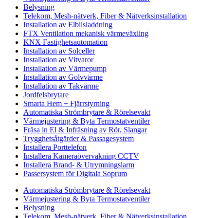
Belysning
Telekom, Mesh-nätverk, Fiber & Nätverksinstallation
Installation av Elbilsladdning
FTX Ventilation mekanisk värmeväxling
KNX Fastighetsautomation
Installation av Solceller
Installation av Vitvaror
Installation av Värmepump
Installation av Golvvärme
Installation av Takvärme
Jordfelsbrytare
Smarta Hem + Fjärrstyrning
Automatiska Strömbrytare & Rörelsevakt
Värmejustering & Byta Termostatventiler
Fräsa in El & Infräsning av Rör, Slangar
Trygghetsåtgärder & Passagesystem
Installera Porttelefon
Installera Kameraövervakning CCTV
Installera Brand- & Utrymningslarm
Passersystem för Digitala Soprum
Automatiska Strömbrytare & Rörelsevakt
Värmejustering & Byta Termostatventiler
Belysning
Telekom, Mesh-nätverk, Fiber & Nätverksinstallation