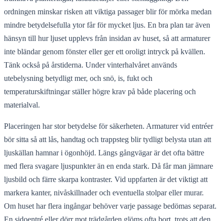
ordningen minskar risken att viktiga passager blir för mörka medan
mindre betydelsefulla ytor får för mycket ljus. En bra plan tar även
hänsyn till hur ljuset upplevs från insidan av huset, så att armaturer
inte bländar genom fönster eller ger ett oroligt intryck på kvällen.
Tänk också på årstiderna. Under vinterhalvåret används
utebelysning betydligt mer, och snö, is, fukt och
temperaturskiftningar ställer högre krav på både placering och
materialval.
Placeringen har stor betydelse för säkerheten. Armaturer vid entréer
bör sitta så att lås, handtag och trappsteg blir tydligt belysta utan att
ljuskällan hamnar i ögonhöjd. Längs gångvägar är det ofta bättre
med flera svagare ljuspunkter än en enda stark. Då får man jämnare
ljusbild och färre skarpa kontraster. Vid uppfarten är det viktigt att
markera kanter, nivåskillnader och eventuella stolpar eller murar.
Om huset har flera ingångar behöver varje passage bedömas separat.
En sidoentré eller dörr mot trädgården glöms ofta bort, trots att den