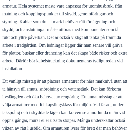
armatur. Hela systemet måste vara anpassat för utomhusbruk, från
matning och kopplingspunkter till skydd, genomföringar och
styrning. Kablar som dras i mark behöver rätt förläggning och
skydd, och anslutningar måste utföras med komponenter som tål
fukt och yttre påverkan. Det är också viktigt att tänka på framtida
arbete i trädgården. Om ledningar ligger där man senare vill gräva
för plattor, buskar eller dränering kan det skapa både risker och extra
arbete. Därför bör kabelsträckning dokumenteras tydligt redan vid
installation.
Ett vanligt misstag är att placera armaturer för nära marknivå utan att
ta hänsyn till smuts, snöröjning och vattenstänk. Det kan förkorta
livslängden och öka behovet av rengöring. Ett annat misstag är att
välja armaturer med fel kapslingsklass för miljön. Vid fasad, under
taksprång och i skyddade lägen kan kraven se annorlunda ut än vid
öppna gångar, murar eller utsatta stolpar. Många underskattar också
vikten av rätt ljusbild. Om armaturen lyser för brett där man behöver