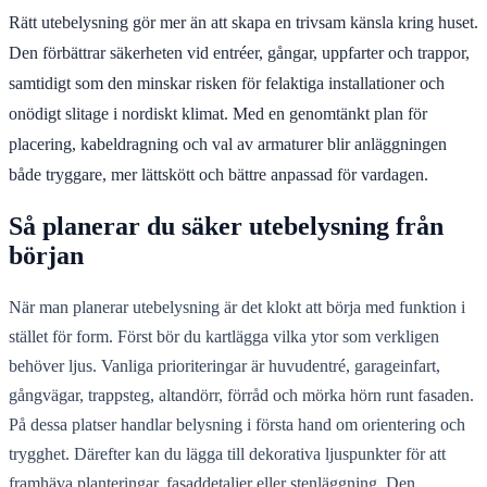
Rätt utebelysning gör mer än att skapa en trivsam känsla kring huset.
Den förbättrar säkerheten vid entréer, gångar, uppfarter och trappor,
samtidigt som den minskar risken för felaktiga installationer och
onödigt slitage i nordiskt klimat. Med en genomtänkt plan för
placering, kabeldragning och val av armaturer blir anläggningen
både tryggare, mer lättskött och bättre anpassad för vardagen.
Så planerar du säker utebelysning från
början
När man planerar utebelysning är det klokt att börja med funktion i
stället för form. Först bör du kartlägga vilka ytor som verkligen
behöver ljus. Vanliga prioriteringar är huvudentré, garageinfart,
gångvägar, trappsteg, altandörr, förråd och mörka hörn runt fasaden.
På dessa platser handlar belysning i första hand om orientering och
trygghet. Därefter kan du lägga till dekorativa ljuspunkter för att
framhäva planteringar, fasaddetaljer eller stenläggning. Den