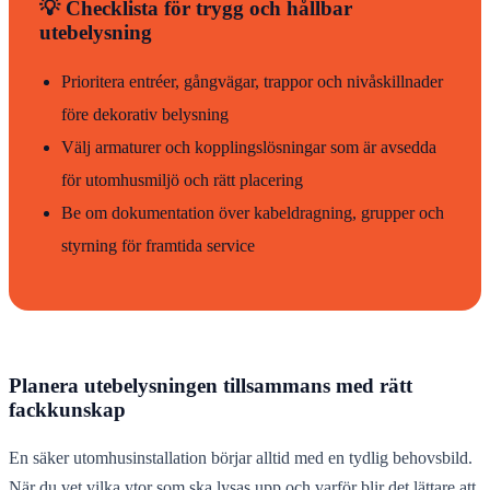
💡 Checklista för trygg och hållbar
utebelysning
Prioritera entréer, gångvägar, trappor och nivåskillnader
före dekorativ belysning
Välj armaturer och kopplingslösningar som är avsedda
för utomhusmiljö och rätt placering
Be om dokumentation över kabeldragning, grupper och
styrning för framtida service
Planera utebelysningen tillsammans med rätt
fackkunskap
En säker utomhusinstallation börjar alltid med en tydlig behovsbild.
När du vet vilka ytor som ska lysas upp och varför blir det lättare att